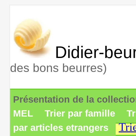
Didier-beur
des bons beurres)
Présentation de la collecti
MEL
Trier par famille
Tr
Tri
par articles etrangers