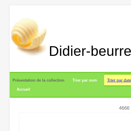
Didier-beurre
Trier par dat
Présentation de la collection
Trier par nom
Accueil
4666 