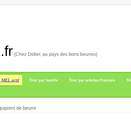
.fr
(Chez Didier, au pays des bons beurres)
e MEL actif
Trier par famille
Trier par articles Francais
Tr
papiers de beurre