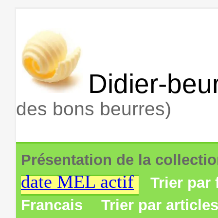
Didier-beur
des bons beurres)
Présentation de la collecti
date MEL actif
Trier par 
Francais
Trier par article