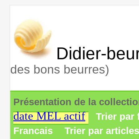
Didier-beur
des bons beurres)
Présentation de la collecti
date MEL actif
Trier par 
Francais
Trier par article