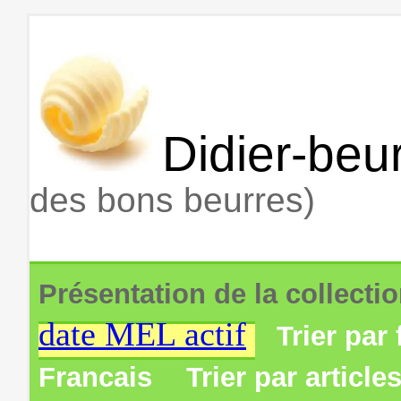
Didier-beur
des bons beurres)
Présentation de la collecti
date MEL actif
Trier par 
Francais
Trier par article