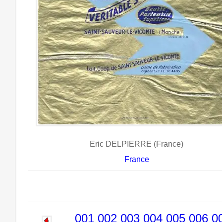
Eric DELPIERRE (France)
France
001
002
003
004
005
006
0