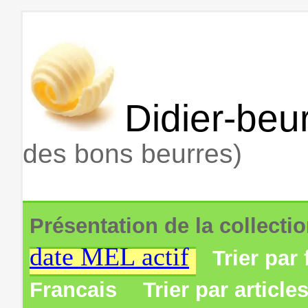
Didier-beur
des bons beurres)
Présentation de la collecti
date MEL actif
Trier par 
Francais
Trier par article