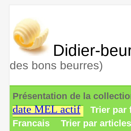
Didier-beur
des bons beurres)
Présentation de la collecti
date MEL actif
Trier par 
Francais
Trier par article