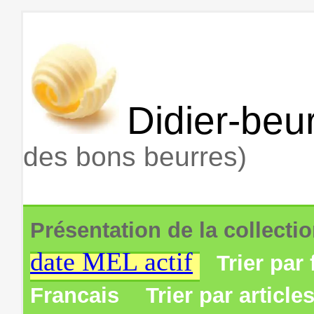
Didier-beur
des bons beurres)
Présentation de la collecti
date MEL actif
Trier par 
Francais
Trier par article