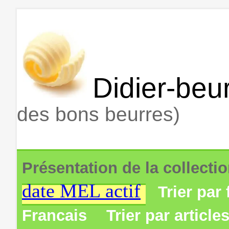
Didier-beur
des bons beurres)
Présentation de la collecti
date MEL actif
Trier par 
Francais
Trier par article