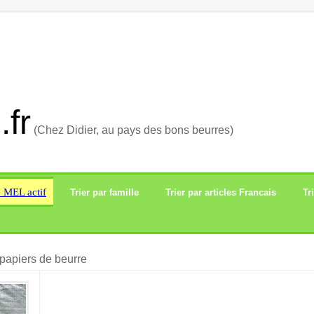
.fr
(Chez Didier, au pays des bons beurres)
e MEL actif
Trier par famille
Trier par articles Francais
Tr
papiers de beurre