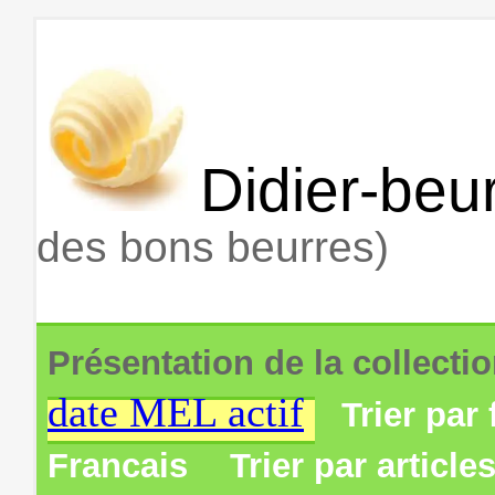
Didier-beur
des bons beurres)
Présentation de la collecti
date MEL actif
Trier par 
Francais
Trier par article