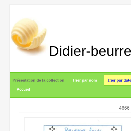
Didier-beurre
Trier par dat
Présentation de la collection
Trier par nom
Accueil
4666 