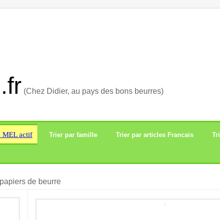
.fr
(Chez Didier, au pays des bons beurres)
e MEL actif
Trier par famille
Trier par articles Francais
Tr
papiers de beurre