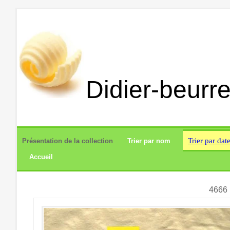
Didier-beurre
Trier par dat
Présentation de la collection
Trier par nom
Accueil
4666 