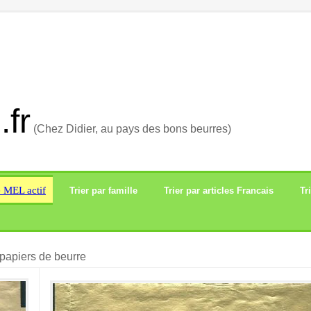
.fr
(Chez Didier, au pays des bons beurres)
e MEL actif
Trier par famille
Trier par articles Francais
Tr
papiers de beurre