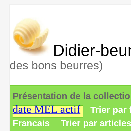
Didier-beur
des bons beurres)
Présentation de la collecti
date MEL actif
Trier par 
Francais
Trier par article