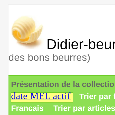
Didier-beur
des bons beurres)
Présentation de la collecti
date MEL actif
Trier par 
Francais
Trier par article