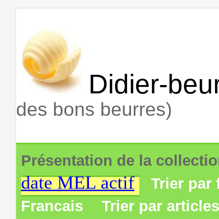
Didier-beur
des bons beurres)
Présentation de la collecti
date MEL actif
Trier par 
Francais
Trier par article