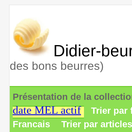
Didier-beur
des bons beurres)
Présentation de la collecti
date MEL actif
Trier par 
Francais
Trier par article