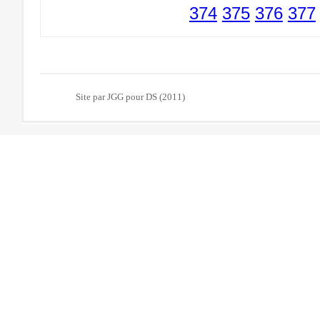
374
375
376
377
Site par JGG pour DS (2011)