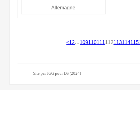
Allemagne
<
1
2
…
109
110
111
112
113
114
115
Site par JGG pour DS (2024)