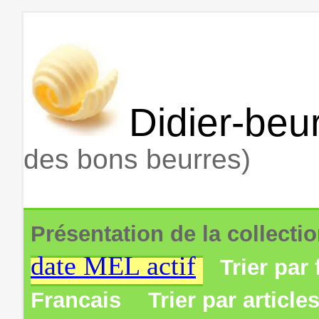
Didier-beur
des bons beurres)
Présentation de la collecti
date MEL actif
Trier par 
Francais
Trier par article