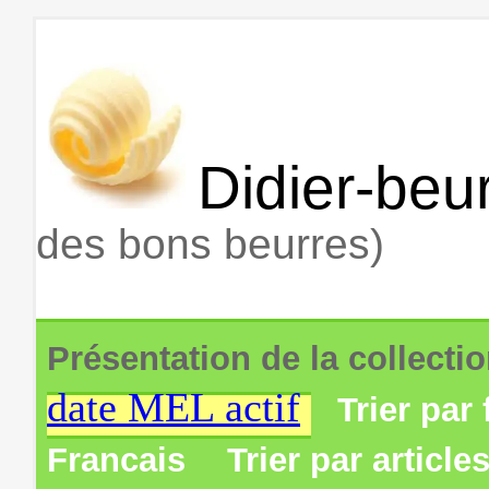
Didier-beur
des bons beurres)
Présentation de la collecti
date MEL actif
Trier par 
Francais
Trier par article