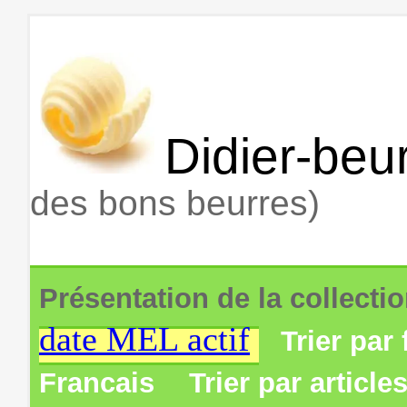
Didier-beur
des bons beurres)
Présentation de la collecti
date MEL actif
Trier par 
Francais
Trier par article