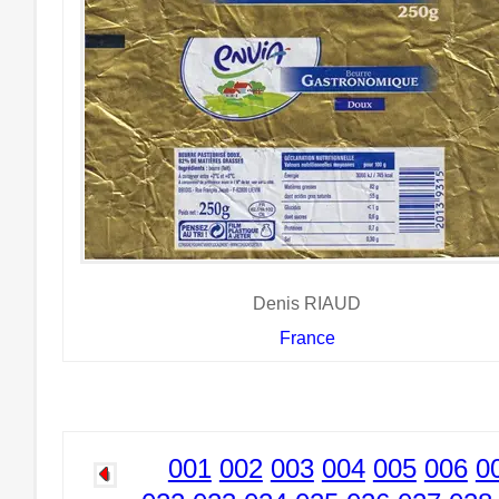
Denis RIAUD
France
001
002
003
004
005
006
0