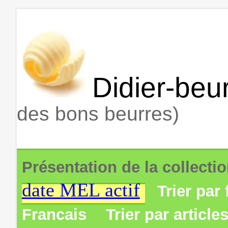
Didier-beur
des bons beurres)
Présentation de la collecti
date MEL actif
Trier par 
Francais
Trier par article