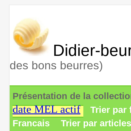
Didier-beur
des bons beurres)
Présentation de la collecti
date MEL actif
Trier par 
Francais
Trier par article