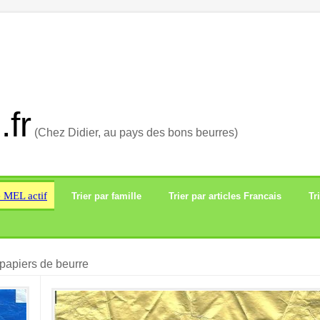
.fr
(Chez Didier, au pays des bons beurres)
e MEL actif
Trier par famille
Trier par articles Francais
Tr
papiers de beurre