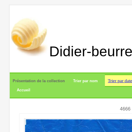
Didier-beurre
Trier par dat
Présentation de la collection
Trier par nom
Accueil
4666 