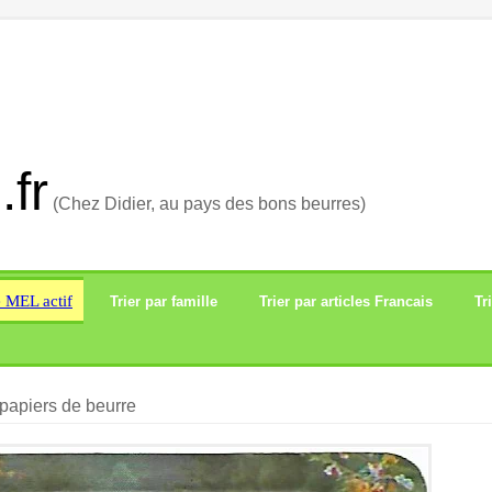
.fr
(Chez Didier, au pays des bons beurres)
e MEL actif
Trier par famille
Trier par articles Francais
Tr
papiers de beurre