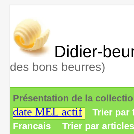
Didier-beur
des bons beurres)
Présentation de la collecti
date MEL actif
Trier par 
Francais
Trier par article