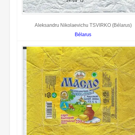
Aleksandru Nikolaevichu TSVIRKO (Bélarus)
Bélarus