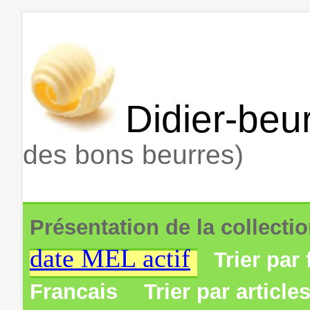
Didier-beur
des bons beurres)
Présentation de la collecti
date MEL actif
Trier par 
Francais
Trier par article