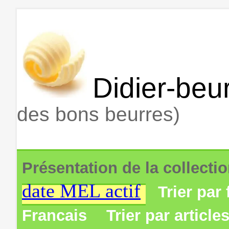
Didier-beur
des bons beurres)
Présentation de la collecti
date MEL actif
Trier par 
Francais
Trier par article