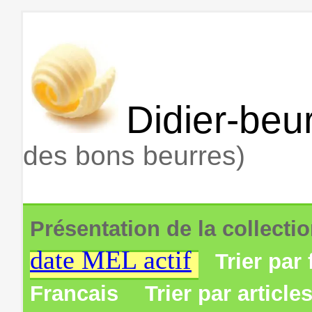
Didier-beur
des bons beurres)
Présentation de la collecti
date MEL actif
Trier par 
Francais
Trier par article