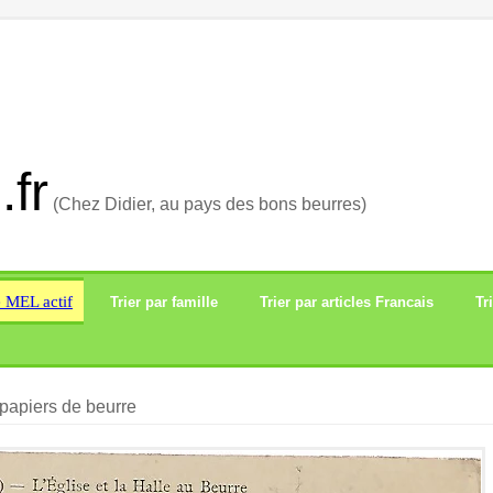
.fr
(Chez Didier, au pays des bons beurres)
e MEL actif
Trier par famille
Trier par articles Francais
Tr
papiers de beurre