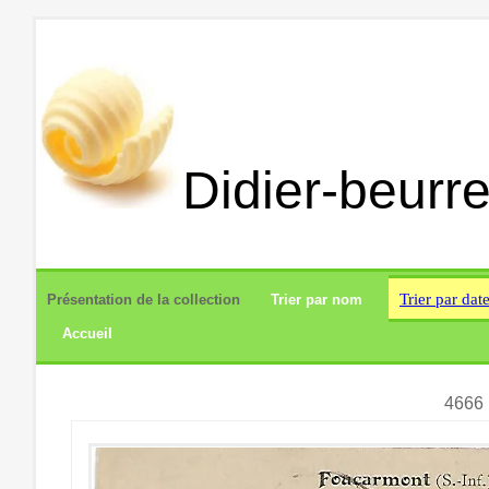
Didier-beurre
Trier par dat
Présentation de la collection
Trier par nom
Accueil
4666 