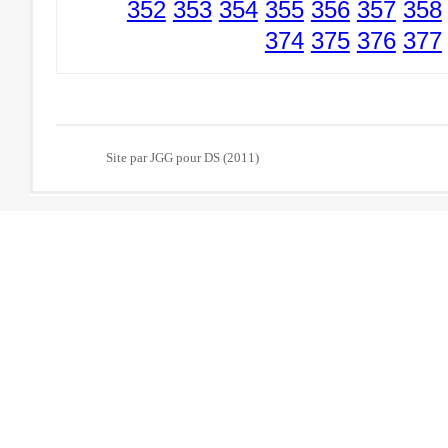
352
353
354
355
356
357
358
374
375
376
377
Site par JGG pour DS (2011)