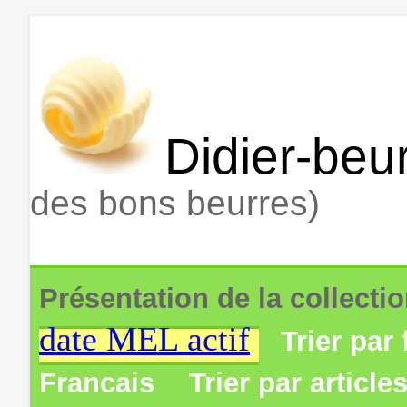
Didier-beur
des bons beurres)
Présentation de la collecti
date MEL actif
Trier par 
Francais
Trier par article