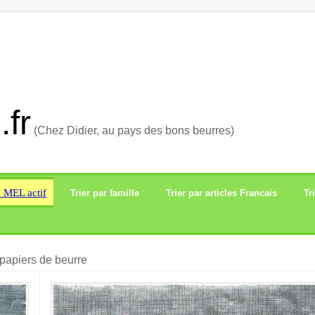
.fr
(Chez Didier, au pays des bons beurres)
e MEL actif
Trier par famille
Trier par articles Francais
Tr
papiers de beurre