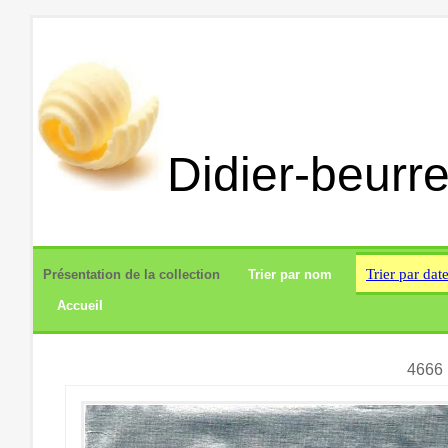
Didier-beurre
Trier par dat
Présentation de la collection
Trier par nom
Accueil
4666 