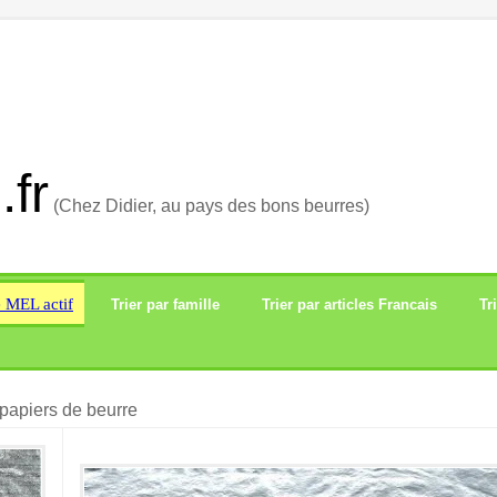
.fr
(Chez Didier, au pays des bons beurres)
e MEL actif
Trier par famille
Trier par articles Francais
Tr
papiers de beurre