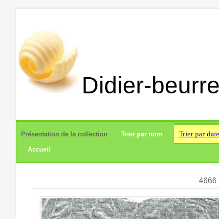
Didier-beurre
Trier par dat
Présentation de la collection
Trier par nom
Accueil
4666 