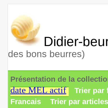
Didier-beur
des bons beurres)
Présentation de la collecti
date MEL actif
Trier par 
Francais
Trier par article