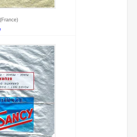
(France)
e