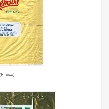
(France)
e