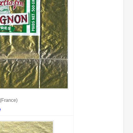
(France)
e