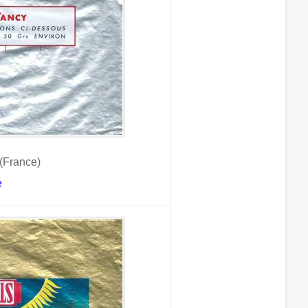
(France)
e