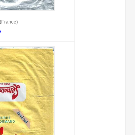
(France)
e