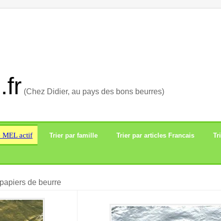
.fr
(Chez Didier, au pays des bons beurres)
e MEL actif
Trier par famille
Trier par articles Francais
Tr
papiers de beurre