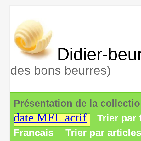
Didier-beur
des bons beurres)
Présentation de la collecti
date MEL actif
Trier par 
Francais
Trier par article