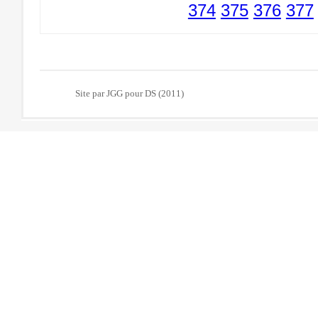
374
375
376
377
Site par JGG pour DS (2011)