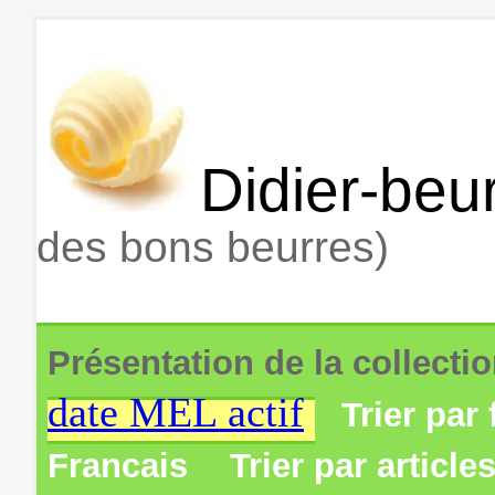
Didier-beur
des bons beurres)
Présentation de la collecti
date MEL actif
Trier par 
Francais
Trier par article