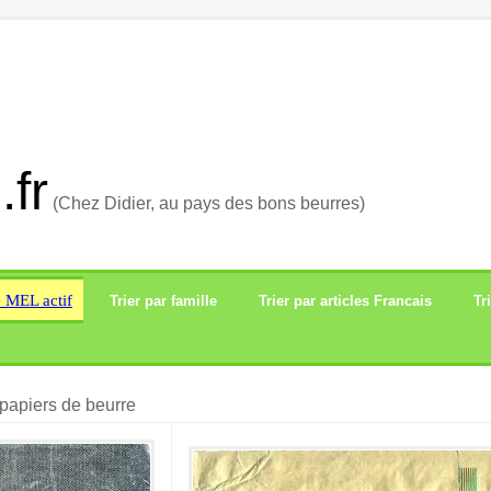
.fr
(Chez Didier, au pays des bons beurres)
e MEL actif
Trier par famille
Trier par articles Francais
Tr
papiers de beurre