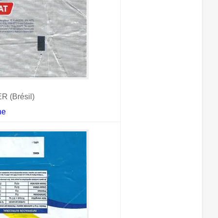
 (Brésil)
ne