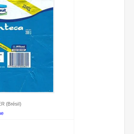
 (Brésil)
ne