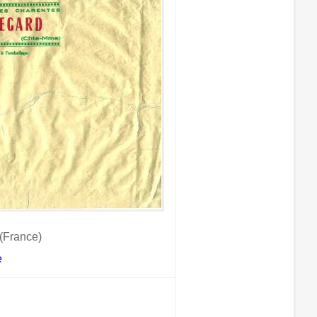
(France)
e