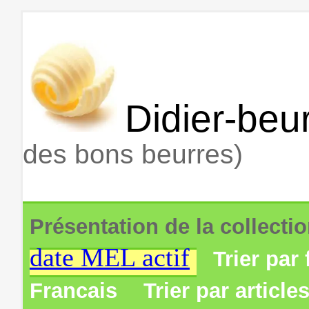
Didier-beur
des bons beurres)
Présentation de la collecti
date MEL actif
Trier par 
Francais
Trier par article