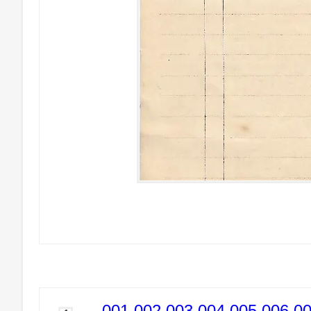
001
002
003
004
005
006
0