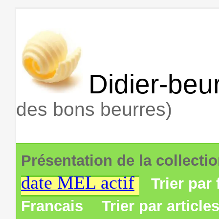
Didier-beur
des bons beurres)
Présentation de la collecti
date MEL actif
Trier par 
Francais
Trier par article