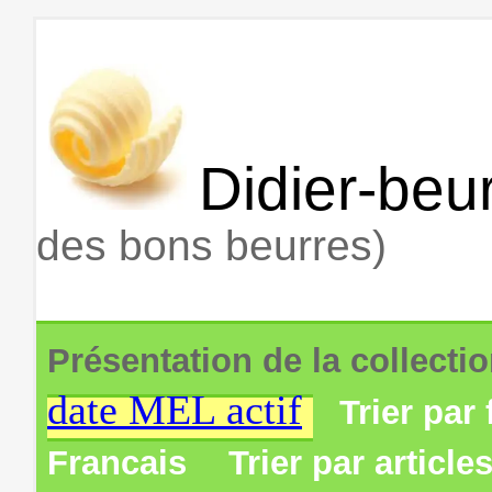
Didier-beur
des bons beurres)
Présentation de la collecti
date MEL actif
Trier par 
Francais
Trier par article