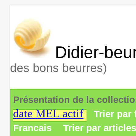
Didier-beur
des bons beurres)
Présentation de la collecti
date MEL actif
Trier par 
Francais
Trier par article