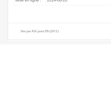
Mise en ligne :
2014-08-20
Site par JGG pour DS (2011)