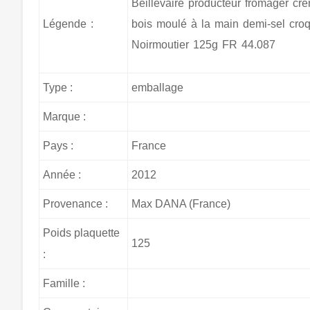
Beillevaire producteur fromager cré
Légende :
bois moulé à la main demi-sel croq
Noirmoutier 125g FR 44.087
Type :
emballage
Marque :
Pays :
France
Année :
2012
Provenance :
Max DANA (France)
Poids plaquette
125
:
Famille :